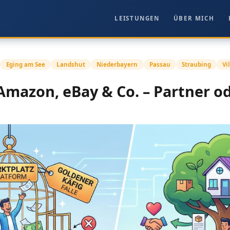
LEISTUNGEN
ÜBER MICH
Eging am See
Landshut
Niederbayern
Passau
Straubing
Vi
Amazon, eBay & Co. – Partner o