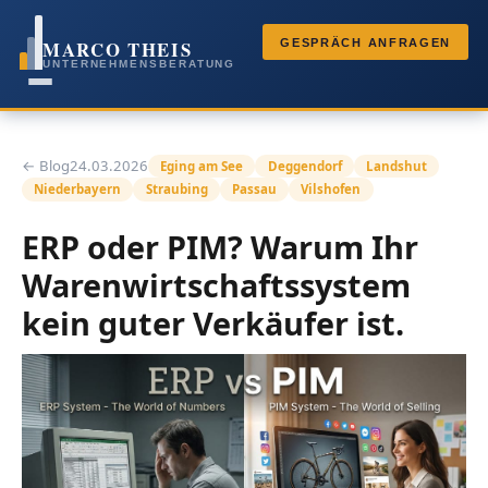
MARCO THEIS
GESPRÄCH ANFRAGEN
UNTERNEHMENSBERATUNG
← Blog
24.03.2026
Eging am See
Deggendorf
Landshut
Niederbayern
Straubing
Passau
Vilshofen
ERP oder PIM? Warum Ihr
Warenwirtschaftssystem
kein guter Verkäufer ist.