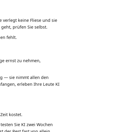
e verlegt keine Fliese und sie
eht, prüfen Sie selbst.
en fehlt.
ge ernst zu nehmen,
g — sie nimmt allen den
angen, erleben Ihre Leute KI
Zeit kostet.
 testen Sie KI zwei Wochen
 der Rest fast von allein.