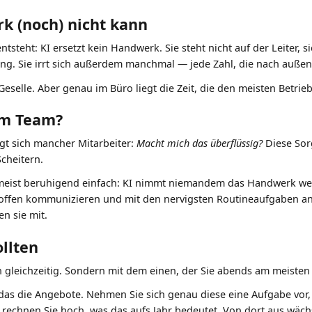
k (noch) nicht kann
tsteht: KI ersetzt kein Handwerk. Sie steht nicht auf der Leiter, si
. Sie irrt sich außerdem manchmal — jede Zahl, die nach außen g
Geselle. Aber genau im Büro liegt die Zeit, die den meisten Betrieb
em Team?
agt sich mancher Mitarbeiter:
Macht mich das überflüssig?
Diese Sor
Scheitern.
 meist beruhigend einfach: KI nimmt niemandem das Handwerk we
offen kommunizieren und mit den nervigsten Routineaufgaben anf
n sie mit.
llten
n gleichzeitig. Sondern mit dem einen, der Sie abends am meisten 
 das die Angebote. Nehmen Sie sich genau diese eine Aufgabe vor,
echnen Sie hoch, was das aufs Jahr bedeutet. Von dort aus wächst