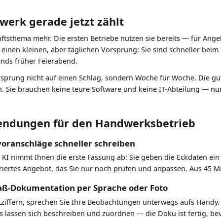
erk gerade jetzt zählt
nftsthema mehr. Die ersten Betriebe nutzen sie bereits — für An
 einen kleinen, aber täglichen Vorsprung: Sie sind schneller be
nds früher Feierabend.
orsprung nicht auf einen Schlag, sondern Woche für Woche. Die gut
en. Sie brauchen keine teure Software und keine IT-Abteilung — nu
endungen für den Handwerksbetrieb
oranschläge schneller schreiben
 KI nimmt Ihnen die erste Fassung ab: Sie geben die Eckdaten ei
ertes Angebot, das Sie nur noch prüfen und anpassen. Aus 45 M
aß-Dokumentation per Sprache oder Foto
ntziffern, sprechen Sie Ihre Beobachtungen unterwegs aufs Handy. 
s lassen sich beschreiben und zuordnen — die Doku ist fertig, bev