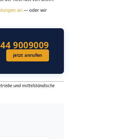
istungen an
— oder wir
544 9009009
jetzt anrufen
triebe und mittelständische