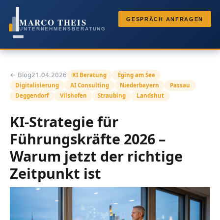
MARCO THEIS
GESPRÄCH ANFRAGEN
UNTERNEHMENSBERATUNG
← Blog
21.04.2026
KI Beratung
Eging am See
Digitalisierung
AI Consulting
Niederbayern
Passau
Deggendorf
Vilshofen
Straubing
Landshut
KI-Strategie für
Führungskräfte 2026 –
Warum jetzt der richtige
Zeitpunkt ist