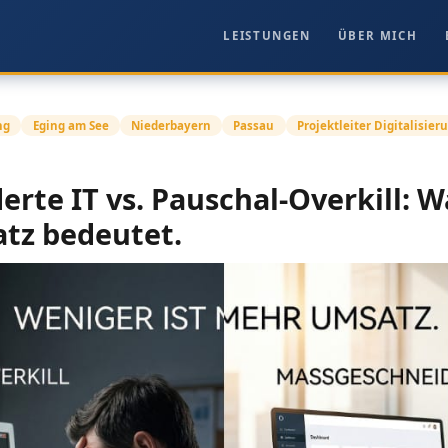
LEISTUNGEN
ÜBER MICH
ng
Eging am See
Niederbayern
Passau
Projektleiter Digitalisier
rte IT vs. Pauschal-Overkill:
tz bedeutet.