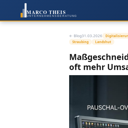
MARCO THEIS
UNTERNEHMENSBERATUNG
← Blog
31.03.2026
Digitalisieru
Straubing
Landshut
Maßgeschneide
oft mehr Umsa