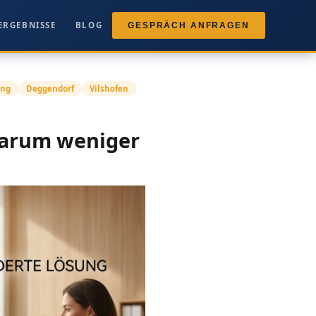
ERGEBNISSE
BLOG
GESPRÄCH ANFRAGEN
ung
Deggendorf
Vilshofen
 Warum weniger