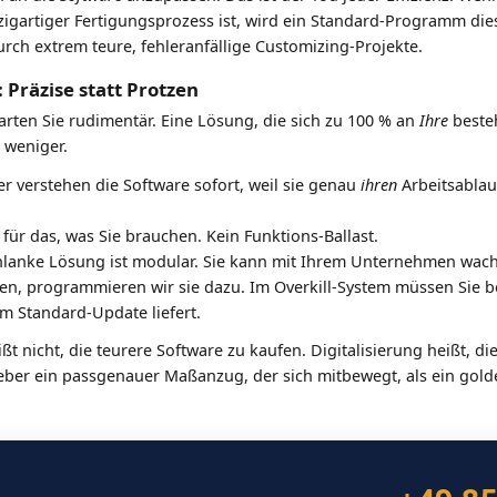
inzigartiger Fertigungsprozess ist, wird ein Standard-Programm d
urch extrem teure, fehleranfällige Customizing-Projekte.
Präzise statt Protzen
Starten Sie rudimentär. Eine Lösung, die sich zu 100 % an
Ihre
beste
 weniger.
er verstehen die Software sofort, weil sie genau
ihren
Arbeitsablau
für das, was Sie brauchen. Kein Funktions-Ballast.
hlanke Lösung ist modular. Sie kann mit Ihrem Unternehmen wach
n, programmieren wir sie dazu. Im Overkill-System müssen Sie be
m Standard-Update liefert.
ßt nicht, die teurere Software zu kaufen. Digitalisierung heißt, di
ber ein passgenauer Maßanzug, der sich mitbewegt, als ein golde