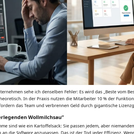
nternehmen sehe ich denselben Fehler: Es wird das „Beste vom Best
heoretisch. In der Praxis nutzen die Mitarbeiter 10 % der Funktio
rfordern das Team und verbrennen Geld durch gigantische Lizenz
erlegenden Wollmilchsau“
me sind wie ein Kartoffelsack: Sie passen jedem, aber niemandem 
h an die
Software
anzupassen. Das ist der Tod jeder Effizienz. We